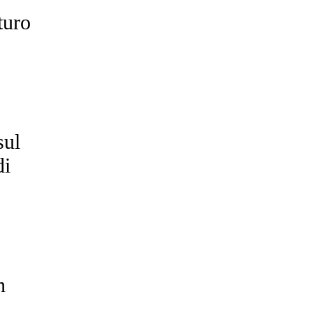
turo
sul
di
n