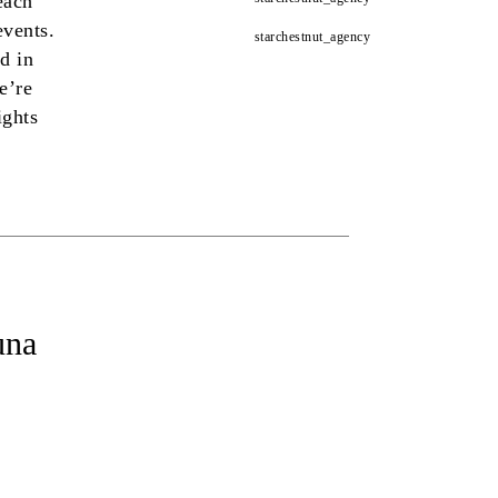
each
events.
starchestnut_agency
d in
e’re
ights
una