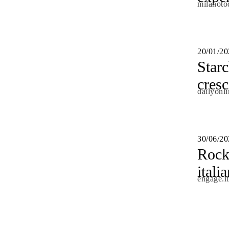
milanotod
20/01/20
Starc
cresc
dailyonli
30/06/20
Rockw
ital
engage.it