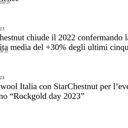
ay.it
23
hestnut chiude il 2022 confermando l
ita media del +30% degli ultimi cinq
ne.it
23
ool Italia con StarChestnut per l’ev
iano “Rockgold day 2023”