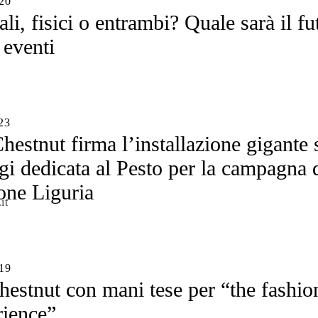
20
ali, fisici o entrambi? Quale sarà il fu
 eventi
23
hestnut firma l’installazione gigante 
i dedicata al Pesto per la campagna 
one Liguria
it
19
hestnut con mani tese per “the fashio
rience”