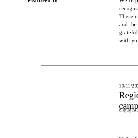
Featured In
We’re p
recogni
These m
and the
grateful
with yo
10/11/20
Regio
camp
engage.it