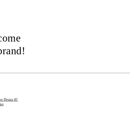
 come
brand!
pe Dezza 45
no