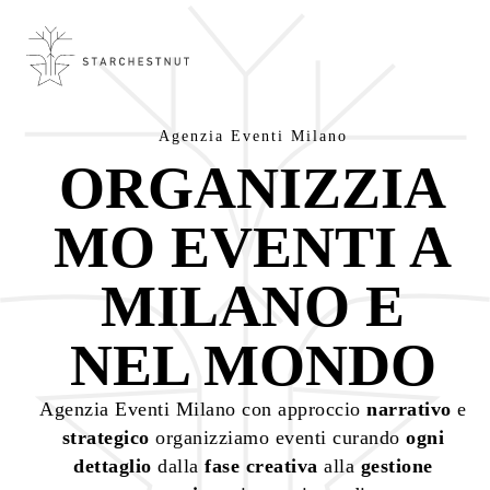
Skip
to
main
content
Agenzia Eventi Milano
ORGANIZZIA
MO EVENTI A
MILANO E
NEL MONDO
Agenzia Eventi Milano con approccio
narrativo
e
strategico
organizziamo eventi curando
ogni
dettaglio
dalla
fase creativa
alla
gestione