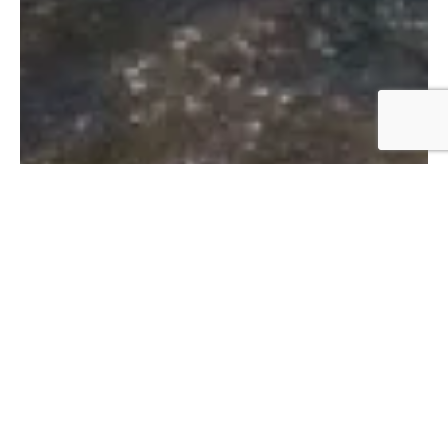
DI AVERE NON
IMMAGINA
SOLO UNA
LOCATION
, MA L’
ESCLUSIVA
INTERO